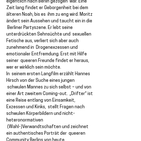
eigentlich nach Berlin gezogen  war. Eine 
Zeit lang findet er Geborgenheit bei dem 
älteren Noah, bis es  ihm zu eng wird. Moritz 
ändert sein Aussehen und taucht ein in die 
 Berliner Partyszene. Er lebt seine 
unterdrückten Sehnsüchte und  sexuellen 
Fetische aus, verliert sich aber auch 
zunehmend in  Drogenexzessen und 
emotionaler Entfremdung. Erst mit Hilfe 
seiner  queeren Freunde findet er heraus, 
wer er wirklich sein möchte.
In  seinem ersten Langfilm erzählt Hannes 
Hirsch von der Suche eines jungen 
 schwulen Mannes zu sich selbst – und von 
einer Art zweitem Coming-out.  „Drifter“ ist 
eine Reise entlang von Einsamkeit, 
Exzessen und Kinks,  stellt Fragen nach 
schwulen Körperbildern und nicht-
heteronormativen 
 (Wahl-)Verwandtschaften und zeichnet 
ein authentisches Porträt der  queeren 
Community Berlins von heute.